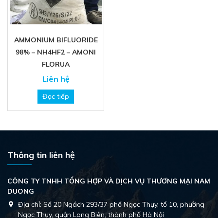
AMMONIUM BIFLUORIDE
98% – NH4HF2 – AMONI
FLORUA
Liên hệ
Đọc tiếp
Thông tin liên hệ
CÔNG TY TNHH TỔNG HỢP VÀ DỊCH VỤ THƯƠNG MẠI NAM
DUONG
Địa chỉ:
Số 20 Ngách 293/37 phố Ngọc Thụy, tổ 10, phường
Ngọc Thụy, quận Long Biên, thành phố Hà Nội