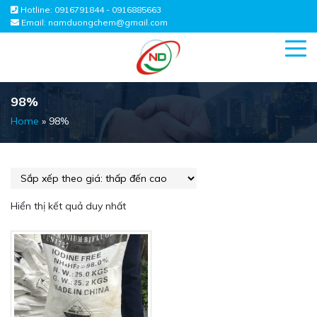
Hotline:
0916791844 - 0916885663
Email:
namduongchem@gmail.com
98%
Home
»
98%
Hiển thị kết quả duy nhất