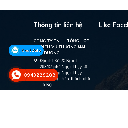
Thông tin liên hệ
Like Fac
CÔNG TY TNHH TỔNG HỢP
VÀ DỊCH VỤ THƯƠNG MẠI
Chat Zalo
NAM DUONG
Địa chỉ:
Số 20 Ngách
293/37 phố Ngọc Thụy, tổ
10, phường Ngọc Thụy,
0943229288
quận Long Biên, thành phố
Hà Nội
Hotline:
0943229288;
0945122490
Email:
namduongchem@gmail.com
Website:
namduongchem.com