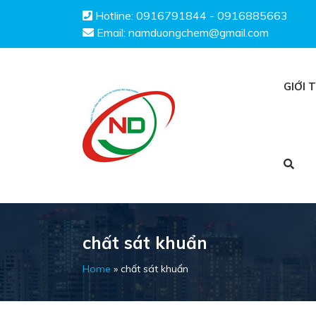
Hotline:
0916791844 - 0916885663
Email:
namduongchem@gmail.com
GIỚI 
chất sát khuẩn
Home
»
chất sát khuẩn