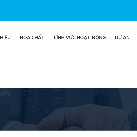
THIỆU
HÓA CHẤT
LĨNH VỰC HOẠT ĐỘNG
DỰ ÁN