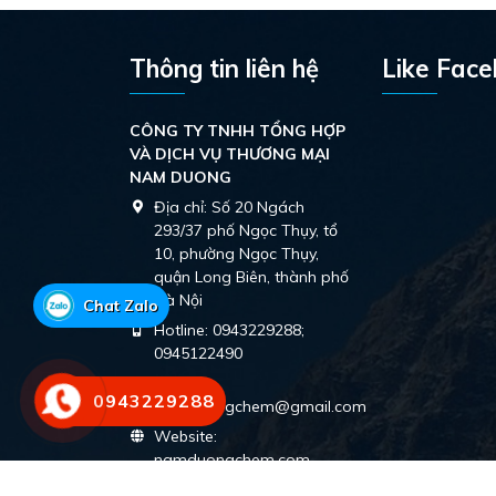
Thông tin liên hệ
Like Fac
CÔNG TY TNHH TỔNG HỢP
VÀ DỊCH VỤ THƯƠNG MẠI
NAM DUONG
Địa chỉ:
Số 20 Ngách
293/37 phố Ngọc Thụy, tổ
10, phường Ngọc Thụy,
quận Long Biên, thành phố
Hà Nội
Chat Zalo
Hotline:
0943229288;
0945122490
Email:
0943229288
namduongchem@gmail.com
Website:
namduongchem.com