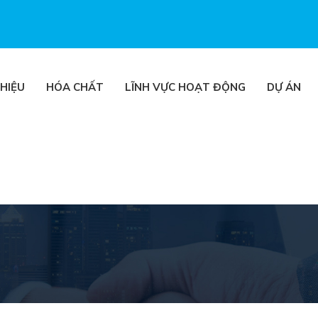
THIỆU
HÓA CHẤT
LĨNH VỰC HOẠT ĐỘNG
DỰ ÁN