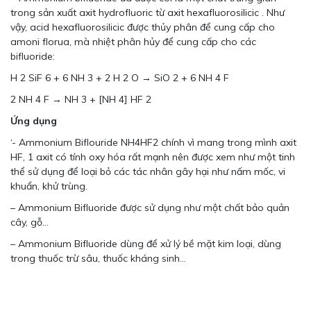
trong sản xuất axit hydrofluoric từ axit hexafluorosilicic . Như
vậy, acid hexafluorosilicic được thủy phân để cung cấp cho
amoni florua, mà nhiệt phân hủy để cung cấp cho các
bifluoride:
H 2 SiF 6 + 6 NH 3 + 2 H 2 O → SiO 2 + 6 NH 4 F
2 NH 4 F → NH 3 + [NH 4] HF 2
Ứng dụng
‘- Ammonium Biflouride NH4HF2 chính vì mang trong mình axit
HF, 1 axit có tính oxy hóa rất mạnh nên được xem như một tinh
thể sử dụng để loại bỏ các tác nhân gây hại như nấm mốc, vi
khuẩn, khử trùng.
– Ammonium Bifluoride được sử dụng như một chất bảo quản
cây, gỗ…
– Ammonium Bifluoride dùng để xử lý bề mặt kim loại, dùng
trong thuốc trừ sâu, thuốc kháng sinh…