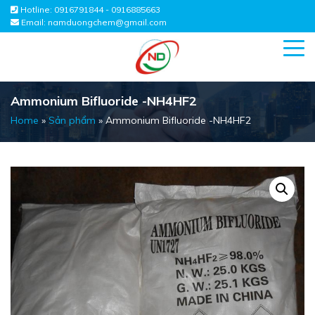
Hotline:
0916791844 - 0916885663
Email:
namduongchem@gmail.com
Ammonium Bifluoride -NH4HF2
Home
»
Sản phẩm
»
Ammonium Bifluoride -NH4HF2