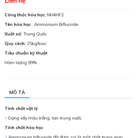
Liên hệ
Công thức hóa học:
NH4HF2
Tên hóa học
: Ammonium Bifluoride
Xuất xứ:
Trung Quốc
Quy cách:
25kg/bao
Tiêu chuẩn kỹ thuật
Hàm lượng 99%
MÔ TẢ
Tính chất vật lý
‘- Dạng vẩy màu trắng, tan trong nước.
Tính chất hóa học
‘- Ammonium bifluoride đã được coi là một chất trung gian