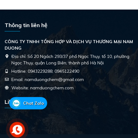
Thông tin liên hệ
CÔNG TY TNHH TỔNG HỢP VÀ DỊCH VỤ THƯƠNG MẠI NAM
DUONG
Địa chỉ:
Số 20 Ngách 293/37 phố Ngọc Thụy, tổ 10, phường
Ngọc Thụy, quận Long Biên, thành phố Hà Nội
Hotline:
0943229288; 0945122490
Email:
namduongchem@gmail.com
Website:
namduongchem.com
Like Facebook
Chat Zalo