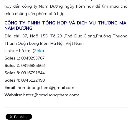
hãy đến công ty Nam Dương ngày hôm nay để tìm mua cho
mình những sản phẩm phù hợp.
CÔNG TY TNHH TỔNG HỢP VÀ DỊCH VỤ THƯƠNG MẠI
NAM DƯƠNG
Địa chỉ:
37, Ngõ 155, Tổ 29 ,Phố Đức Giang,Phường Thượng
Thanh,Quận Long Biên ,Hà Nội, Việt Nam
Hotline hỗ trợ: (
Zalo
)
Sales 1:
0949293767
Sales 2:
0916885663
Sales 3:
0916791844
Sales 4:
0945122490
Email:
namduongchem@gmail.com
Website:
https://namduongchem.com/