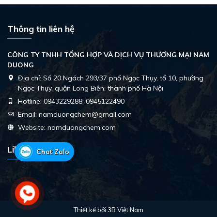
Thông tin liên hệ
CÔNG TY TNHH TỔNG HỢP VÀ DỊCH VỤ THƯƠNG MẠI NAM
DUONG
Địa chỉ:
Số 20 Ngách 293/37 phố Ngọc Thụy, tổ 10, phường
Ngọc Thụy, quận Long Biên, thành phố Hà Nội
Hotline:
0943229288; 0945122490
Email:
namduongchem@gmail.com
Website:
namduongchem.com
Like Facebook
Chat Zalo
Thiết kế bởi
3B Việt Nam