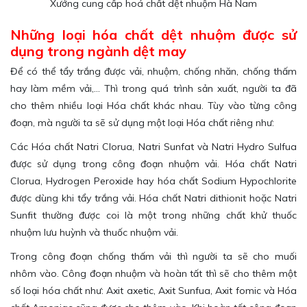
Xưởng cung cấp hoá chất dệt nhuộm Hà Nam
Những loại hóa chất dệt nhuộm được sử
dụng trong ngành dệt may
Để có thể tẩy trắng được vải, nhuộm, chống nhăn, chống thấm
hay làm mềm vải,… Thì trong quá trình sản xuất, người ta đã
cho thêm nhiều loại Hóa chất khác nhau. Tùy vào từng công
đoạn, mà người ta sẽ sử dụng một loại Hóa chất riêng như:
Các Hóa chất Natri Clorua, Natri Sunfat và Natri Hydro Sulfua
được sử dụng trong công đoạn nhuộm vải.
Hóa chất Natri
Clorua, Hydrogen Peroxide hay hóa chất Sodium Hypochlorite
được dùng khi tẩy trắng vải.
Hóa chất Natri dithionit hoặc Natri
Sunfit thường được coi là một trong những chất khử thuốc
nhuộm lưu huỳnh và thuốc nhuộm vải.
Trong công đoạn chống thấm vải thì người ta sẽ cho muối
nhôm vào.
Công đoạn nhuộm và hoàn tất thì sẽ cho thêm một
số loại hóa chất như: Axit axetic, Axit Sunfua, Axit fomic và Hóa