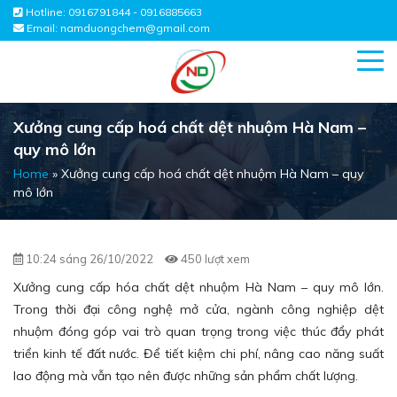
Hotline:
0916791844 - 0916885663
Email:
namduongchem@gmail.com
Xưởng cung cấp hoá chất dệt nhuộm Hà Nam –
quy mô lớn
Home
»
Xưởng cung cấp hoá chất dệt nhuộm Hà Nam – quy
mô lớn
10:24 sáng 26/10/2022
450 lượt xem
Xưởng cung cấp hóa chất dệt nhuộm Hà Nam – quy mô lớn.
T
rong thời đại công nghệ mở cửa, ngành công nghiệp dệt
nhuộm đóng góp vai trò quan trọng trong việc thúc đẩy phát
triển kinh tế đất nước. Để tiết kiệm chi phí, nâng cao năng suất
lao động mà vẫn tạo nên được những sản phẩm chất lượng.