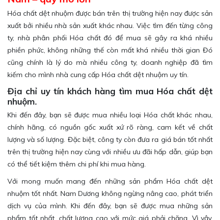
Hóa chất dệt nhuộm được bán trên thị trường hiện nay được sản
xuất bởi nhiều nhà sản xuất khác nhau. Việc tìm đến từng công
ty, nhà phân phối Hóa chất đó để mua sẽ gây ra khá nhiều
phiền phức, không những thế còn mất khá nhiều thời gian Đó
cũng chính là lý do mà nhiều công ty, doanh nghiệp đã tìm
kiếm cho mình nhà cung cấp Hóa chất dệt nhuộm uy tín.
Đ
ịa chỉ uy tín khách hàng tìm mua Hóa chất dệt
nhuộm.
Khi đến đây, bạn sẽ được mua nhiều loại Hóa chất khác nhau,
chính hãng, có nguồn gốc xuất xứ rõ ràng, cam kết về chất
lượng và số lượng. Đặc biệt, công ty còn đưa ra giá bán tốt nhất
trên thị trường hiện nay cùng với nhiều ưu đãi hấp dẫn, giúp bạn
có thể tiết kiệm thêm chi phí khi mua hàng.
Với mong muốn mang đến những sản phẩm Hóa chất dệt
nhuộm tốt nhất. Nam Dương
không ngừng nâng cao, phát triển
dịch vụ của mình. Khi đến đây, bạn sẽ được mua những sản
phẩm tốt nhất, chất lượng cao với mức giá phải chăng. Vì vậy,