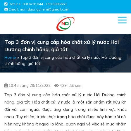
Hotline:
0916791844 - 0916885663
Email:
namduongchem@gmail.com
Top 3 đơn vị cung cấp hóa chất xử lý nước Hải
Dương chính hãng, giá tốt
Home
»
Top 3 đơn vị cung cấp hóa chất xử lý nước Hải Dương
chính hãng, giá tốt
10:46 sáng 29/11/2022
429 lượt xem
Top 3 đơn vị cung cấp hóa chất xử lý nước Hải Dương chính
hãng, giá tốt. Hóa chất xử lý nước là một sản phẩm rất hữu ích
đối với con người, được ứng dụng trong nhiều lĩnh vực khác
nhau. Tuy nhiên, trước thực trạng hóa chất được bày bán trôi nổi
hiện nay, không ít người lo lắng, quan ngại về việc sẽ mua nhầm