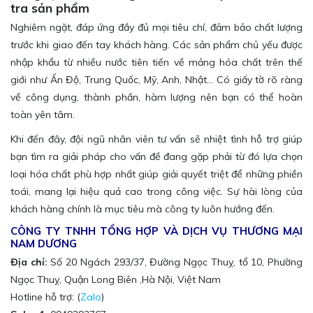
tra sản phẩm
Nghiêm ngặt, đáp ứng đầy đủ mọi tiêu chí, đảm bảo chất lượng
trước khi giao đến tay khách hàng. Các sản phẩm chủ yếu được
nhập khẩu từ nhiều nước tiên tiến về mảng hóa chất trên thế
giới như Ấn Độ, Trung Quốc, Mỹ, Anh, Nhật… Có giấy tờ rõ ràng
về công dụng, thành phần, hàm lượng nên bạn có thể hoàn
toàn yên tâm.
Khi đến đây, đội ngũ nhân viên tư vấn sẽ nhiệt tình hỗ trợ giúp
bạn tìm ra giải pháp cho vấn đề đang gặp phải từ đó lựa chọn
loại hóa chất phù hợp nhất giúp giải quyết triệt để những phiền
toái, mang lại hiệu quả cao trong công việc. Sự hài lòng của
khách hàng chính là mục tiêu mà công ty luôn hướng đến.
CÔNG TY TNHH TỔNG HỢP VÀ DỊCH VỤ THƯƠNG MẠI
NAM DƯƠNG
Địa chỉ:
Số 20 Ngách 293/37, Đường Ngọc Thuỵ, tổ 10, Phường
Ngọc Thuỵ, Quận Long Biên ,Hà Nội, Việt Nam
Hotline hỗ trợ: (
Zalo
)